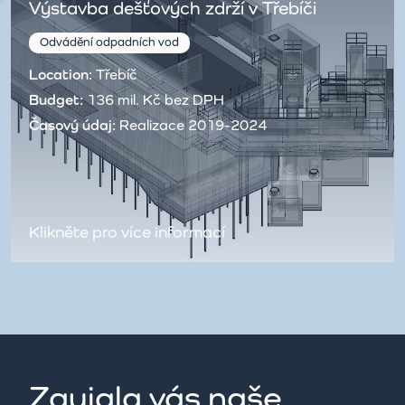
Výstavba dešťových zdrží v Třebíči
Odvádění odpadních vod
Location:
Třebíč
Budget:
136 mil. Kč bez DPH
Časový údaj:
Realizace 2019-2024
Klikněte pro více informací
Zaujala vás naše