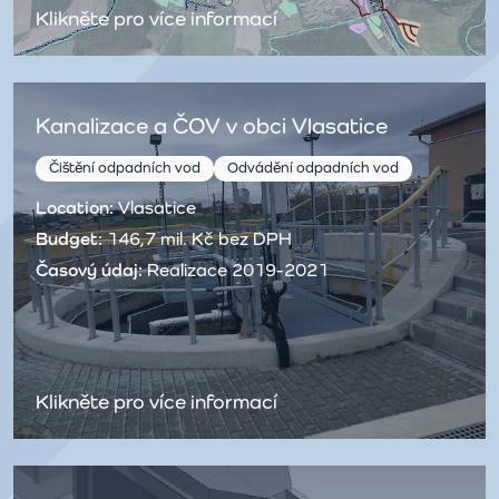
Klikněte pro více informací
Kanalizace a ČOV v obci Vlasatice
Čištění odpadních vod
Odvádění odpadních vod
Location:
Vlasatice
Budget:
146,7 mil. Kč bez DPH
Časový údaj:
Realizace 2019-2021
Klikněte pro více informací