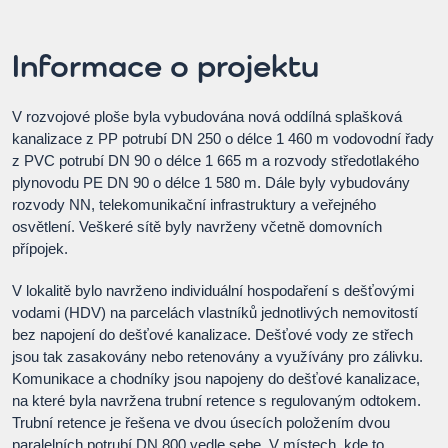
Informace o projektu
V rozvojové ploše byla vybudována nová oddílná splašková
kanalizace z PP potrubí DN 250 o délce 1 460 m vodovodní řady
z PVC potrubí DN 90 o délce 1 665 m a rozvody středotlakého
plynovodu PE DN 90 o délce 1 580 m. Dále byly vybudovány
rozvody NN, telekomunikační infrastruktury a veřejného
osvětlení. Veškeré sítě byly navrženy včetně domovních
přípojek.
V lokalitě bylo navrženo individuální hospodaření s dešťovými
vodami (HDV) na parcelách vlastníků jednotlivých nemovitostí
bez napojení do dešťové kanalizace. Dešťové vody ze střech
jsou tak zasakovány nebo retenovány a využívány pro zálivku.
Komunikace a chodníky jsou napojeny do dešťové kanalizace,
na které byla navržena trubní retence s regulovaným odtokem.
Trubní retence je řešena ve dvou úsecích položením dvou
paralelních potrubí DN 800 vedle sebe. V místech, kde to