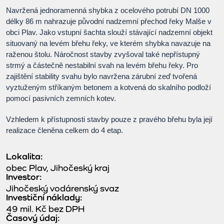
Navržená jednoramenná shybka z ocelového potrubí DN 1000
délky 86 m nahrazuje původní nadzemní přechod řeky Malše v
obci Plav. Jako vstupní šachta slouží stávající nadzemní objekt
situovaný na levém břehu řeky, ve kterém shybka navazuje na
raženou štolu. Náročnost stavby zvyšoval také nepřístupný
strmý a částečně nestabilní svah na levém břehu řeky. Pro
zajištění stability svahu bylo navržena zárubní zeď tvořená
vyztuženým stříkaným betonem a kotvená do skalního podloží
pomocí pasivních zemních kotev.
Vzhledem k přístupnosti stavby pouze z pravého břehu byla její
realizace členěna celkem do 4 etap.
Lokalita:
obec Plav, Jihočeský kraj
Investor:
Jihočeský vodárenský svaz
Investiční náklady:
49 mil. Kč bez DPH
Časový údaj: