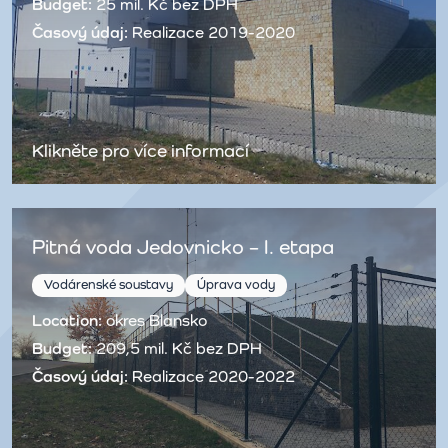
Budget:
25 mil. Kč bez DPH
Časový údaj:
Realizace 2019-2020
Klikněte pro více informací
Pitná voda Jedovnicko – I. etapa
Vodárenské soustavy
Úprava vody
Location:
okres Blansko
Budget:
209,5 mil. Kč bez DPH
Časový údaj:
Realizace 2020-2022