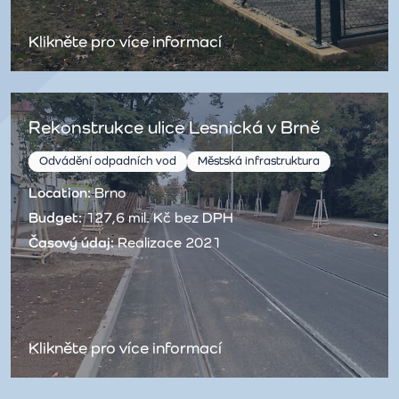
Klikněte pro více informací
Rekonstrukce ulice Lesnická v Brně
Odvádění odpadních vod
Městská infrastruktura
Location:
Brno
Budget:
127,6 mil. Kč bez DPH
Časový údaj:
Realizace 2021
Klikněte pro více informací