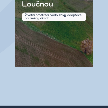
Loučnou
Životní prostředí, vodní toky, adaptace
na změny klimatu