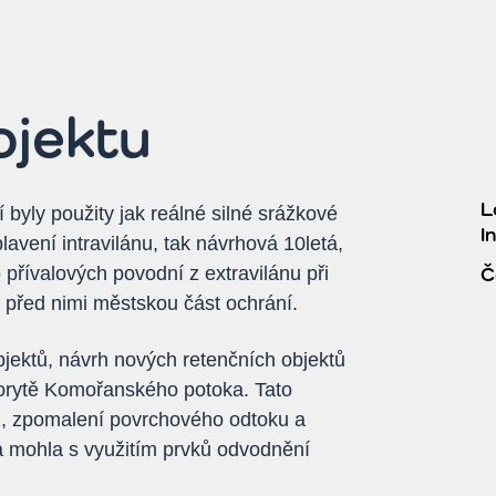
ojektu
L
 byly použity jak reálné silné srážkové
I
lavení intravilánu, tak návrhová 10letá,
o přívalových povodní z extravilánu při
Č
á před nimi městskou část ochrání.
bjektů, návrh nových retenčních objektů
korytě Komořanského potoka. Tato
od, zpomalení povrchového odtoku a
a mohla s využitím prvků odvodnění