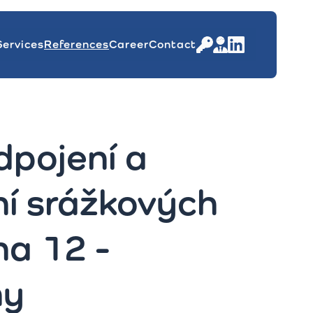
Services
References
Career
Contact
dpojení a
í srážkových
ha 12 -
ny