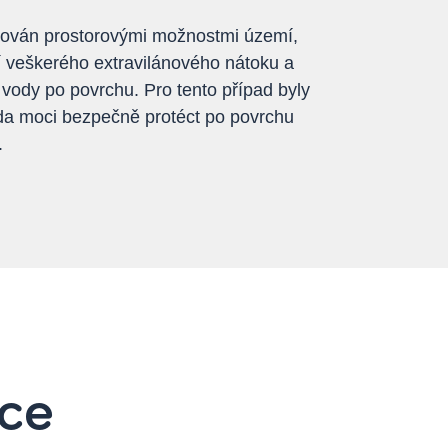
itován prostorovými možnostmi území,
í veškerého extravilánového nátoku a
 vody po povrchu. Pro tento případ byly
oda moci bezpečně protéct po povrchu
.
nce