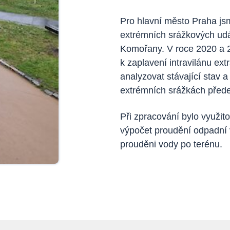
Pro hlavní město Praha jsm
extrémních srážkových udá
Komořany. V roce 2020 a 2
k zaplavení intravilánu ext
analyzovat stávající stav a
extrémních srážkách přede
Při zpracování bylo využi
výpočet proudění odpadní 
prouděni vody po terénu.