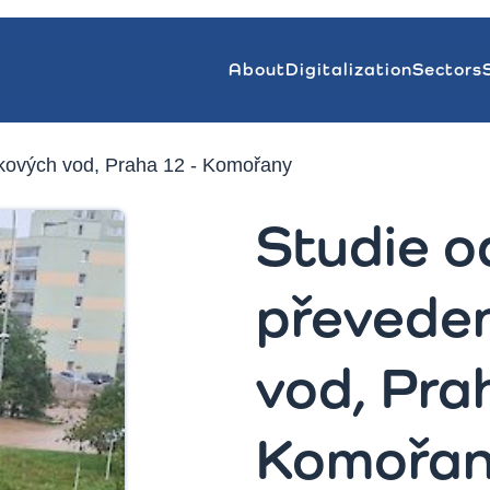
About
Digitalization
Sectors
žkových vod, Praha 12 - Komořany
Studie o
převeden
vod, Pra
Komořa