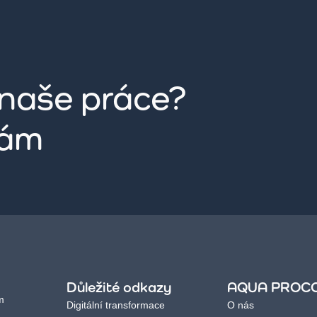
 naše práce?
nám
Důležité odkazy
AQUA PROC
m
Digitální transformace
O nás